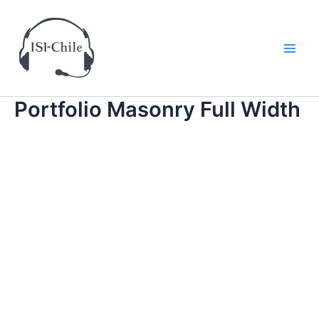
Ir
al
contenido
Main
Men
Portfolio Masonry Full Width